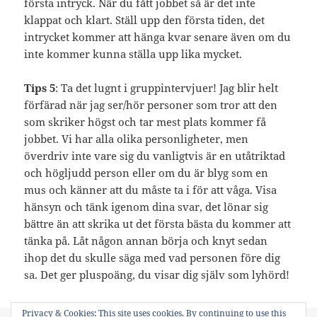
första intryck. När du fått jobbet så är det inte
klappat och klart. Ställ upp den första tiden, det
intrycket kommer att hänga kvar senare även om du
inte kommer kunna ställa upp lika mycket.
Tips 5
: Ta det lugnt i gruppintervjuer! Jag blir helt
förfärad när jag ser/hör personer som tror att den
som skriker högst och tar mest plats kommer få
jobbet. Vi har alla olika personligheter, men
överdriv inte vare sig du vanligtvis är en utåtriktad
och högljudd person eller om du är blyg som en
mus och känner att du måste ta i för att våga. Visa
hänsyn och tänk igenom dina svar, det lönar sig
bättre än att skrika ut det första bästa du kommer att
tänka på. Låt någon annan börja och knyt sedan
ihop det du skulle säga med vad personen före dig
sa. Det ger pluspoäng, du visar dig själv som lyhörd!
Privacy & Cookies: This site uses cookies. By continuing to use this