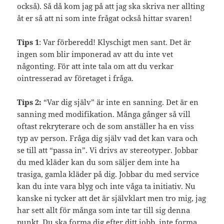
också). Så då kom jag på att jag ska skriva ner allting
åt er så att ni som inte frågat också hittar svaren!
Tips 1
: Var förberedd! Klyschigt men sant. Det är
ingen som blir imponerad av att du inte vet
någonting. För att inte tala om att du verkar
ointresserad av företaget i fråga.
Tips 2:
“Var dig själv” är inte en sanning. Det är en
sanning med modifikation. Många gånger så vill
oftast rekryterare och de som anställer ha en viss
typ av person. Fråga dig själv vad det kan vara och
se till att “passa in”. Vi drivs av stereotyper. Jobbar
du med kläder kan du som säljer dem inte ha
trasiga, gamla kläder på dig. Jobbar du med service
kan du inte vara blyg och inte våga ta initiativ. Nu
kanske ni tycker att det är självklart men tro mig, jag
har sett allt för många som inte tar till sig denna
punkt. Du ska forma dig efter ditt jobb, inte forma