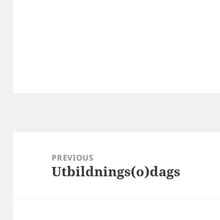
Post
navigation
PREVIOUS
Utbildnings(o)dags
Previous
post: