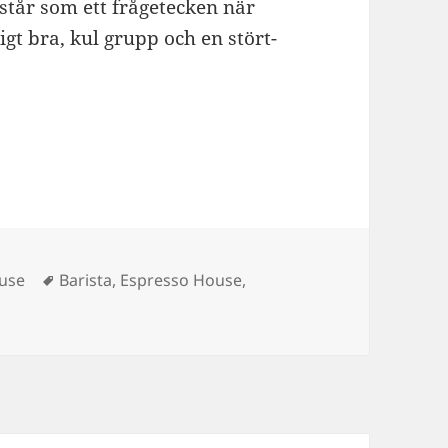
tår som ett frågetecken när
igt bra, kul grupp och en stört-
Tags
use
Barista
,
Espresso House
,