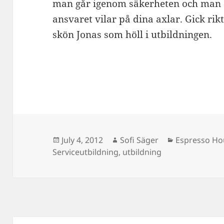
man går igenom säkerheten och man s
ansvaret vilar på dina axlar. Gick rikt
skön Jonas som höll i utbildningen.
Posted
Author
Categories
July 4, 2012
Sofi Säger
Espresso Ho
on
Serviceutbildning
,
utbildning