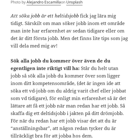
Photo by
Alejandro Escamilla
on
Unsplash
Att söka jobb är ett heltidsjobb
fick jag lära mig
tidigt. Särskilt om man söker jobb inom ett område
man inte har erfarenhet av sedan tidigare eller om
det är ditt första jobb. Men det finns lite tips som jag
vill dela med mig av!
Sök alla jobb du kommer över även de du
egentligen inte riktigt vill ha:
Står du helt utan
jobb så sök alla jobb du kommer över som ligger
inom ditt kompetensområde, (det är ingen ide att
söka ett vd-jobb om du aldrig varit chef eller jobbat
som vd tidigare), för enligt min erfarenhet så är det
lättare att få ett jobb när man redan har ett jobb. Så
skaffa dig ett deltidsjobb i jakten på ditt drömjobb.
För när du redan har ett jobb visar det att du är
“anställningsbar”, att någon redan tycker du är
tillräckligt bra för att jobba hos dem.