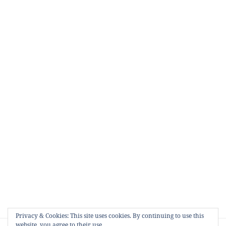
Privacy & Cookies: This site uses cookies. By continuing to use this
Post
website, you agree to their use.