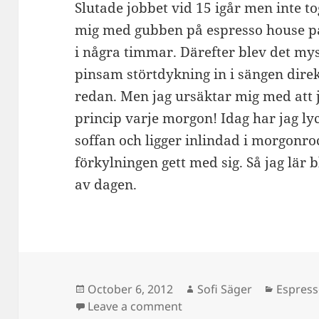
Slutade jobbet vid 15 igår men inte to
mig med gubben på espresso house på
i några timmar. Därefter blev det m
pinsam störtdykning in i sängen direk
redan. Men jag ursäktar mig med att ja
princip varje morgon! Idag har jag lyc
soffan och ligger inlindad i morgonro
förkylningen gett med sig. Så jag lär b
av dagen.
Posted
Author
Categor
October 6, 2012
Sofi Säger
Espres
on
on Vilken härlig dag!
Leave a comment