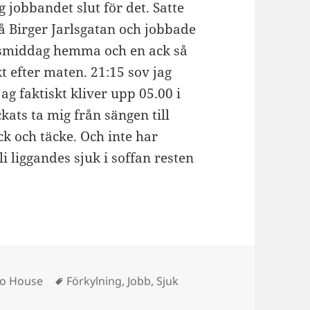
g jobbandet slut för det. Satte
 Birger Jarlsgatan och jobbade
ysmiddag hemma och en ack så
t efter maten. 21:15 sov jag
g faktiskt kliver upp 05.00 i
kats ta mig från sängen till
ck och täcke. Och inte har
li liggandes sjuk i soffan resten
ies
Tags
so House
Förkylning
,
Jobb
,
Sjuk