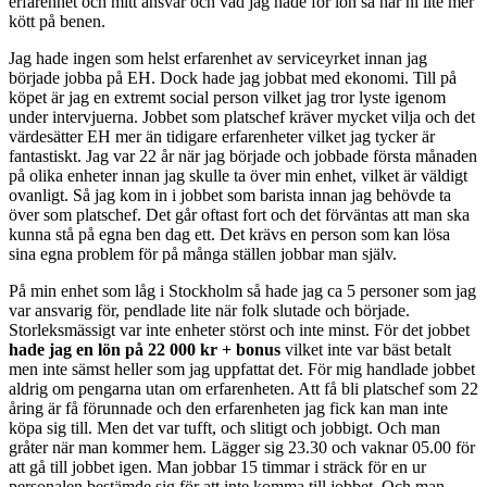
erfarenhet och mitt ansvar och vad jag hade för lön så har ni lite mer
kött på benen.
Jag hade ingen som helst erfarenhet av serviceyrket innan jag
började jobba på EH. Dock hade jag jobbat med ekonomi. Till på
köpet är jag en extremt social person vilket jag tror lyste igenom
under intervjuerna. Jobbet som platschef kräver mycket vilja och det
värdesätter EH mer än tidigare erfarenheter vilket jag tycker är
fantastiskt. Jag var 22 år när jag började och jobbade första månaden
på olika enheter innan jag skulle ta över min enhet, vilket är väldigt
ovanligt. Så jag kom in i jobbet som barista innan jag behövde ta
över som platschef. Det går oftast fort och det förväntas att man ska
kunna stå på egna ben dag ett. Det krävs en person som kan lösa
sina egna problem för på många ställen jobbar man själv.
På min enhet som låg i Stockholm så hade jag ca 5 personer som jag
var ansvarig för, pendlade lite när folk slutade och började.
Storleksmässigt var inte enheter störst och inte minst. För det jobbet
hade jag en lön på 22 000 kr + bonus
vilket inte var bäst betalt
men inte sämst heller som jag uppfattat det. För mig handlade jobbet
aldrig om pengarna utan om erfarenheten. Att få bli platschef som 22
åring är få förunnade och den erfarenheten jag fick kan man inte
köpa sig till. Men det var tufft, och slitigt och jobbigt. Och man
gråter när man kommer hem. Lägger sig 23.30 och vaknar 05.00 för
att gå till jobbet igen. Man jobbar 15 timmar i sträck för en ur
personalen bestämde sig för att inte komma till jobbet. Och man