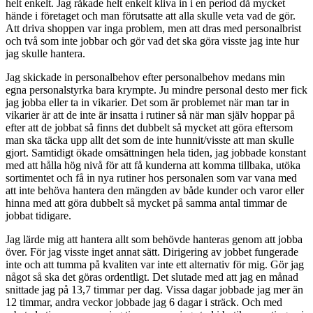
helt enkelt. Jag råkade helt enkelt kliva in i en period då mycket
hände i företaget och man förutsatte att alla skulle veta vad de gör.
Att driva shoppen var inga problem, men att dras med personalbrist
och två som inte jobbar och gör vad det ska göra visste jag inte hur
jag skulle hantera.
Jag skickade in personalbehov efter personalbehov medans min
egna personalstyrka bara krympte. Ju mindre personal desto mer fick
jag jobba eller ta in vikarier. Det som är problemet när man tar in
vikarier är att de inte är insatta i rutiner så när man själv hoppar på
efter att de jobbat så finns det dubbelt så mycket att göra eftersom
man ska täcka upp allt det som de inte hunnit/visste att man skulle
gjort. Samtidigt ökade omsättningen hela tiden, jag jobbade konstant
med att hålla hög nivå för att få kunderna att komma tillbaka, utöka
sortimentet och få in nya rutiner hos personalen som var vana med
att inte behöva hantera den mängden av både kunder och varor eller
hinna med att göra dubbelt så mycket på samma antal timmar de
jobbat tidigare.
Jag lärde mig att hantera allt som behövde hanteras genom att jobba
över. För jag visste inget annat sätt. Dirigering av jobbet fungerade
inte och att tumma på kvaliten var inte ett alternativ för mig. Gör jag
något så ska det göras ordentligt. Det slutade med att jag en månad
snittade jag på 13,7 timmar per dag. Vissa dagar jobbade jag mer än
12 timmar, andra veckor jobbade jag 6 dagar i sträck. Och med