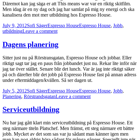
Däremot kan jag säga er att This means war var en riktig skitfilm.
Men idag är en ny dag och jag har samlat på mig ny energi och ska
kanalisera den mot mer utbildning hos Espresso House.
Posted
Author
Categories
Tags
July 9, 2012
Sofi Säger
Espresso House
Espresso House
,
Jobb
,
on
on
utbildning
Leave a comment
Mer
utbildning
Dagens planering
Sitter just nu på Rörstransgatan, Espresso House och jobbar. Eller
riktigt sagt tar jag en paus från jobbandet just nu. Rekar lite inför när
jag tar över stället. Senare blir det lunch. Var är jag inte riktigt säker
på och därefter blir det jobb på Espresso House fast på annan adress
under eftermiddagen/kvällen. Så ser dagen ut.
Posted
Author
Categories
Tags
July 5, 2012
Sofi Säger
Espresso House
Espresso House
,
Jobb
,
on
on
Planering
,
Rörstrandsgatan
Leave a comment
Dagens
planering
Serviceutbildning
Nu har jag gått klart min serviceutbildning på Espresso House. Ett
steg närmare titeln Platschef. Men främst, ett steg närmare ett bättre
jobb. Mycket av det som sas var ju sådant man känner igen men
man kan nog aldrig höra sådant för många gånger. Speciellt inte när