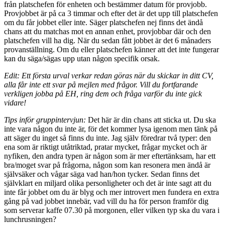
från platschefen för enheten och bestämmer datum för provjobb.
Provjobbet är på ca 3 timmar och efter det är det upp till platschefen
om du får jobbet eller inte. Säger platschefen nej finns det ändå
chans att du matchas mot en annan enhet, provjobbar där och den
platschefen vill ha dig. När du sedan fått jobbet är det 6 månaders
provanställning. Om du eller platschefen känner att det inte fungerar
kan du säga/sägas upp utan någon specifik orsak.
Edit: Ett första urval verkar redan göras när du skickar in ditt CV,
alla får inte ett svar på mejlen med frågor. Vill du fortfarande
verkligen jobba på EH, ring dem och fråga varför du inte gick
vidare!
Tips inför gruppintervjun:
Det här är din chans att sticka ut. Du ska
inte vara någon du inte är, för det kommer lysa igenom men tänk på
att säger du inget så finns du inte. Jag själv föredrar två typer: den
ena som är riktigt utåtriktad, pratar mycket, frågar mycket och är
nyfiken, den andra typen är någon som är mer eftertänksam, har ett
bra/moget svar på frågorna, någon som kan resonera men ändå är
självsäker och vågar säga vad han/hon tycker. Sedan finns det
självklart en miljard olika personligheter och det är inte sagt att du
inte får jobbet om du är blyg och mer introvert men fundera en extra
gång på vad jobbet innebär, vad vill du ha för person framför dig
som serverar kaffe 07.30 på morgonen, eller vilken typ ska du vara i
lunchrusningen?