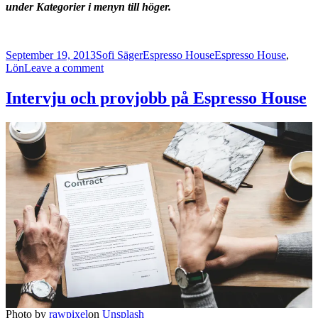
under Kategorier i menyn till höger.
Posted
Author
Categories
Tags
September 19, 2013
Sofi Säger
Espresso House
Espresso House
,
on
on
Lön
Leave a comment
Tankar
om
Intervju och provjobb på Espresso House
att
fokusera
på
lönen
Photo by
rawpixel
on
Unsplash