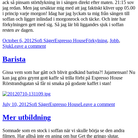
ack så pinsam störtdykning in i sängen direkt efter maten. 21:15 sov
jag redan. Men jag ursäktar mig med att jag faktiskt kliver upp 05.00
i princip varje morgon! Idag har jag lyckats ta mig från sängen till
soffan och ligger inlindad i morgonrock och täcke. Och inte har
förkylningen gett med sig. Så jag lär bli liggandes sjuk i soffan
resten av dagen.
Posted
Author
Categories
Tags
October 6, 2012
Sofi Säger
Espresso House
Förkylning
,
Jobb
,
on
on
Sjuk
Leave a comment
Vilken
härlig
Barista
dag!
Gissa vem som har gått och blivit godkänd barista?! Jajamensan! Nu
kan jag göra grymt gott kaffe så trilla förbi på Espresso House
Rörstrandsgatan så får ni smaka på godaste kaffet i stan!
Posted
Author
Categories
on
July 10, 2012
Sofi Säger
Espresso House
Leave a comment
on
Barista
Mer utbildning
Somnade som en stock i soffan när vi skulle börja se den andra
filmen. Har alltså inte en aning om hur Get the gringo slutar.