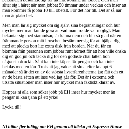
sliter sig i håret när man jobbat 50 timmar under veckan och inser att
man kommer få jobba 10 till, obetalt. För det hör till. Det är så när
man är platschef.
Men man lär sig mycket om sig själv, sina begränsningar och hur
mycket mer man kunde göra än vad man trodde var möjligt. Man
bekantar sig med stammisar, lär känna dem och blir så glad när en
främmande person mitt i ruschen bestämmer sig för att hjälpa dig
med att plocka bort lite extra disk från borden. När du får en
blomma från personen som jobbar runt hörnet för att hon ville önska
dig en god jul och tacka dig för den godaste chai-latten hon
någonsin druckit. Sånt kan inte köpas för pengar och kan inte
betalas med en lön. Trots att jag valde att sluta efter knappt 6
månader så är det en av de största livserfarenheterna jag fått och ett
av de bästa sätten att inse vad jag går för. Det är i extrema och
utsatta situationer man inser hur mycket man faktiskt klarar av.
Hoppas ni alla som söker jobb på EH inser hur mycket mer än
pengar ni kan tjäna på ett yrke!
Lycka till!
Ni hittar fler inlägg om EH genom att klicka på Espresso House