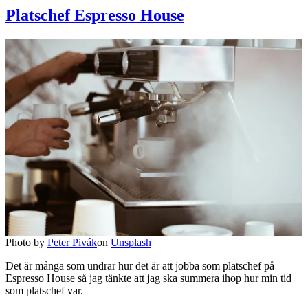
och
Platschef Espresso House
pro
på
Espr
Hou
Photo by
Peter Pivák
on
Unsplash
Det är många som undrar hur det är att jobba som platschef på
Espresso House så jag tänkte att jag ska summera ihop hur min tid
som platschef var.