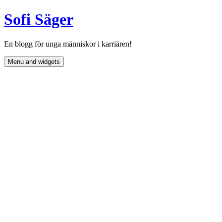
Skip
Sofi Säger
to
content
En blogg för unga människor i karriären!
Menu and widgets