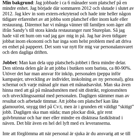
Min bakgrund
: Jag jobbade i ca 6 månader som platschef på en
mindre enhet. Jag började där sommaren 2012 och slutade i slutet av
2012. Jag klev in som extern-rekryterad och hade inte heller någon
tidigare erfarenhet av att jobba som platschef eller inom kafe eller
restaurang. Däremot har vi många vänner till familjen som äger allt
ifrån Sandy’s till stora kända restauranger runt Stureplan. Så jag
hade väl ett hum om vad jag gav mig in på. Jag har även tidigare
jobbat inom ekonomi och har inga som helst problem med att driva
en enhet på papperet. Det som var nytt för mig var personalansvaret
och den dagliga driften.
Jobbet
: Man kan dela upp platschefs-jobbet i flera mindre delar.
Den största delen går år att jobba i butiken som barista, ca 80-90%.
Utöver det har man ansvar för inköp, personalen (peppa inför
kampanjer, utveckling av individer, inskolning av ny personal), göra
schemat och varje månad gör man ett månadsavslut. Man ska även
hinna med att gå på månadsmöten med sitt distrikt, regionsmöten
och utvecklingssamtal med personalen. Dagligen stämmer man av
resultat och arbetade timmar. Att jobba om platschef kan låta
glamouröst, snygg titel på Cv:t, men är i grunden ett väldigt “skitigt”
jobb. Dagligen ska man städa; man plockar disk, gör rent
golvbrunnar och har mer eller mindre en disktrasa fastklistrad i
näven. Det blir även en hel del lyft med ex leveranserna.
Inte att förglömma att när personal är sjuka är du ansvarig att se till