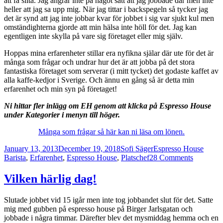
att få slita. Jag ångrar inte på något sätt att jag jobbade där men inte
heller att jag sa upp mig. När jag tittar i backspegeln så tycker jag
det är synd att jag inte jobbar kvar för jobbet i sig var sjukt kul men
omständighterna gjorde att min hälsa inte höll för det. Jag kan
egentligen inte skylla på vare sig företaget eller mig själv.
Hoppas mina erfarenheter stillar era nyfikna själar där ute för det är
många som frågar och undrar hur det är att jobba på det stora
fantastiska företaget som serverar (i mitt tycket) det godaste kaffet av
alla kaffe-kedjor i Sverige. Och ännu en gång så är detta min
erfarenhet och min syn på företaget!
Ni hittar fler inlägg om EH genom att klicka på Espresso House
under Kategorier i menyn till höger.
Många som frågar så här kan ni läsa om lönen.
Posted
Author
Categories
Tags
January 13, 2013
December 19, 2018
Sofi Säger
Espresso House
on
on
Barista
,
Erfarenhet
,
Espresso House
,
Platschef
28 Comments
Platschef
Espresso
Vilken härlig dag!
House
Slutade jobbet vid 15 igår men inte tog jobbandet slut för det. Satte
mig med gubben på espresso house på Birger Jarlsgatan och
jobbade i några timmar. Därefter blev det mysmiddag hemma och en