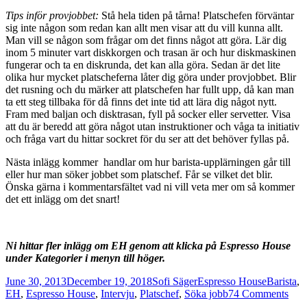
Tips inför provjobbet:
Stå hela tiden på tårna! Platschefen förväntar
sig inte någon som redan kan allt men visar att du vill kunna allt.
Man vill se någon som frågar om det finns något att göra. Lär dig
inom 5 minuter vart diskkorgen och trasan är och hur diskmaskinen
fungerar och ta en diskrunda, det kan alla göra. Sedan är det lite
olika hur mycket platscheferna låter dig göra under provjobbet. Blir
det rusning och du märker att platschefen har fullt upp, då kan man
ta ett steg tillbaka för då finns det inte tid att lära dig något nytt.
Fram med baljan och disktrasan, fyll på socker eller servetter. Visa
att du är beredd att göra något utan instruktioner och våga ta initiativ
och fråga vart du hittar sockret för du ser att det behöver fyllas på.
Nästa inlägg kommer handlar om hur barista-upplärningen går till
eller hur man söker jobbet som platschef. Får se vilket det blir.
Önska gärna i kommentarsfältet vad ni vill veta mer om så kommer
det ett inlägg om det snart!
Ni hittar fler inlägg om EH genom att klicka på Espresso House
under Kategorier i menyn till höger.
Posted
Author
Categories
Tags
June 30, 2013
December 19, 2018
Sofi Säger
Espresso House
Barista
,
on
on
EH
,
Espresso House
,
Intervju
,
Platschef
,
Söka jobb
74 Comments
Inte