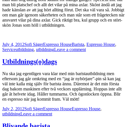
man bli platschef och allt det vilar på mina axlar. Skönt ändå att jag
hade känslan av att jag hört allting förut. Det ska väl vara så. Jobbigt
om man går igenom säkerheten och man står som ett frågetecken när
ansvaret vilar på dina axlar. Gick riktigt bra, kul grupp och en stört-
skön Jonas som höll i utbildningen.
Posted
Author
Categories
Tags
July 4, 2012
Sofi Säger
Espresso House
Barista
,
Espresso House
,
on
on
Serviceutbildning
,
utbildning
Leave a comment
Serviceutbildning
Utbildnings(o)dags
Nu ska jag egentligen vara klar med min baristautbildning men
eftersom jag går omkring med en “jag är nybörjare”-pin så kan jag
väl inte kalla mig själv för barista ännu. Däremot är det min första
dag bakom maskinen efter två veckors upplärning. Hoppas inte allt
går åt helvete idag. Håller tummarna. Och ögonlocken öppna. Blir
en espresso när jag kommit fram. Väl mött!
Posted
Author
Categories
Tags
July 2, 2012
Sofi Säger
Espresso House
Espresso House
,
on
on
utbildning
Leave a comment
Utbildnings(o)dags
Blivande barista