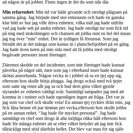
att någon är på jobbet. Finns ingen är det du som står där.
Min erfarenhet:
Min tid var både givande och otroligt plågsam på
samma gång. Jag började med stor entusiasm och hade en ganska
klar bild av hur jag ville driva enheten, vilka mål jag hade utifrån
vad jag hade sett på andra enheter. Jag hade otroligt tur som fick tid
på mig med inskolningen och chansen att jobba runt en hel del innan
jag tog över “min” enhet. Det är tydligen få förunnat. Som jag
förstått det är det många som kastas in i platschefsjobbet på en gång.
Jag hade även turen på min sida med att få jobba med otroligt
begåvade personer inom företaget.
Däremot skedde en del incidenter, som inte företaget hade kunnat
påverka på något sätt, men som jag i efterhand inser hade kunnat
skötas annorlunda. Någon vecka in i jobbet så sa en tjej upp sig,
eftersom hon skulle börja plugga. Jag drogs också med två tjejer
som satte sig emot allt jag sa och bad dem göra vilket gjorde
styrandet av enheten väldigt svår. Samtidigt tampades jag med att
komma in i rutiner och hade egentligen ingen att fråga. Det var ju
jag som var chef och skulle veta! En annan tjej rycktes ifrån min, jag
fick låna henne ett par timmar per vecka,eftersom hon skulle jobba
på en annan enhet. “Jag hade för mycket personal”. Jag hade
samtidigt en chef som drogs åt alla möjliga olika håll eftersom hon
hade för många enheter att se efter vilket betyder att jag inte fick
tillräckligt med stöd därifrån heller. Det blev var man för sig själv