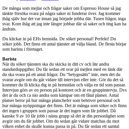
De många som mejlar och frågar saker om Espresso House så jag
tänkte försöka svara på några saker ni funderar över. Jag kommer
ihåg själv hur det var innan jag började jobba där. Tusen frågor, inga
svar. Kom ihåg att jag inte längre jobbar där så saker och ting kan ha
ändrats.
Du klickar in på EHs hemsida. De söker personal! Perfekt! Du
söker jobb. Det finns ett antal tjänster att välja bland. De flesta börjar
som barista i företaget.
Barista
När du söker tjänsten ska du skicka in ditt cv och lite andra
standarduppgifter. Du får sedan ett svar på mejlen med en länk där
du ska svara på ett antal frågor. Du “betygssätts” inte, men det du
svarar avgör om du går vidare till intervjun eller inte. Gör du det så
kommer du få klicka dig in på hemsidan och välja en tid som passar.
Intervjun görs av en person på kontoret och är en gruppintervju. Dvs
det är du och ca nio andra som kämpar om ett fåtal platser. Antal
platser beror på hur många platschefer som behöver personal och
hur många nyöppningar det finns. Det är många som söker och finns
det ingen i gruppen som passar är det ingen som får jobbet. Då
kanske 9 av 10 får jobb i nästa grupp så det är din personlighet som
avgör om du får jobbet. Om du sedan går vidare matchas du mot
vilken enhet du skulle kunna passa in på. Du får sedan ett samtal