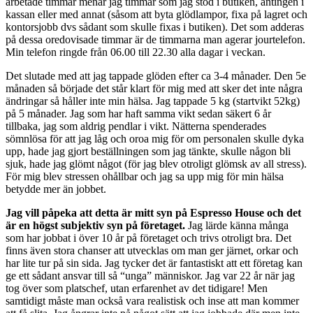
arbetade timmar menar jag timmar som jag stod i butiken, antingen i
kassan eller med annat (såsom att byta glödlampor, fixa på lagret och
kontorsjobb dvs sådant som skulle fixas i butiken). Det som adderas
på dessa oredovisade timmar är de timmarna man agerar jourtelefon.
Min telefon ringde från 06.00 till 22.30 alla dagar i veckan.
Det slutade med att jag tappade glöden efter ca 3-4 månader. Den 5e
månaden så började det står klart för mig med att sker det inte några
ändringar så håller inte min hälsa. Jag tappade 5 kg (startvikt 52kg)
på 5 månader. Jag som har haft samma vikt sedan säkert 6 år
tillbaka, jag som aldrig pendlar i vikt. Nätterna spenderades
sömnlösa för att jag låg och oroa mig för om personalen skulle dyka
upp, hade jag gjort beställningen som jag tänkte, skulle någon bli
sjuk, hade jag glömt något (för jag blev otroligt glömsk av all stress).
För mig blev stressen ohållbar och jag sa upp mig för min hälsa
betydde mer än jobbet.
Jag vill påpeka att detta är mitt syn på Espresso House och det
är en högst subjektiv syn på företaget.
Jag lärde känna många
som har jobbat i över 10 år på företaget och trivs otroligt bra. Det
finns även stora chanser att utvecklas om man ger järnet, orkar och
har lite tur på sin sida. Jag tycker det är fantastiskt att ett företag kan
ge ett sådant ansvar till så “unga” människor. Jag var 22 år när jag
tog över som platschef, utan erfarenhet av det tidigare! Men
samtidigt måste man också vara realistisk och inse att man kommer