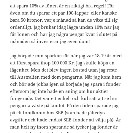
att spara 10% av lönen är en riktigt bra regel! För
även om du sparar ett par 100-lappar, eller kanske
bara 50 kronor, varje månad så kan de växa till sig
ordentligt. Jag brukar idag lägga undan 10% när jag
får lönen och har jag några pengar kvar i slutet på
månaden så investerar jag även dom!
Jag började min sparkarriär när jag var 18-19 år med
att först spara ihop 100 000 Kr. Jag skulle köpa en
lägenhet. Men det blev ingen bostad utan jag reste
till Australien med dom pengarna. När jag kom hem
och började jobba igen så började jag spara i fonder
eftersom jag inte hade en aning om hur aktier
fungerade. Det var ett enkelt och kul sätt att se hur
pengarna växte på kontot. På den tiden sparade jag
på ett fondkonto hos SEB (som hade jättedyra
avgifter och hade endast SEB-fonder att välja på). Är
man helt ny inom sparande så tycker jag fonder är