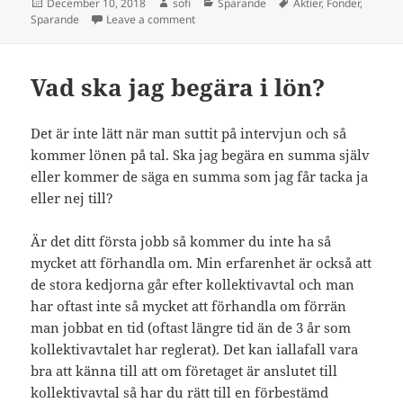
Posted
Author
Categories
Tags
December 10, 2018
sofi
Sparande
Aktier
,
Fonder
,
on
on Min historia i sparande
Sparande
Leave a comment
Vad ska jag begära i lön?
Det är inte lätt när man suttit på intervjun och så
kommer lönen på tal. Ska jag begära en summa själv
eller kommer de säga en summa som jag får tacka ja
eller nej till?
Är det ditt första jobb så kommer du inte ha så
mycket att förhandla om. Min erfarenhet är också att
de stora kedjorna går efter kollektivavtal och man
har oftast inte så mycket att förhandla om förrän
man jobbat en tid (oftast längre tid än de 3 år som
kollektivavtalet har reglerat). Det kan iallafall vara
bra att känna till att om företaget är anslutet till
kollektivavtal så har du rätt till en förbestämd