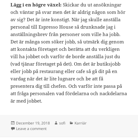
Lägg i en högre växel:
Skickar du ut ansökningar
och väntar på svar men det är aldrig någon som hör
av sig? Det är inte konstigt. När jag skulle anställa
personal till Espresso House så drunknade jag i
anställningsbrev från personer som ville ha jobb.
Det är många som söker jobb, så utmärk dig genom
att kontakta företaget och berätta att du verkligen
vill ha jobbet och varför de borde anställa just du
(vad tjänar företaget på det). Om det är butiksjobb
eller jobb på restaurang eller cafe så gå dit på en
vardag när det är lite lugnare och be att få
presentera dig till chefen. Och varför inte passa på
att fråga personalen vad fördelarna och nackdelarna
är med jobbet.
Posted
Author
Categories
December 19, 2018
sofi
Karriär
on
on Desperat efter jobb?
Leave a comment