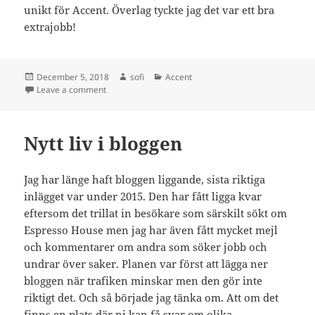
unikt för Accent. Överlag tyckte jag det var ett bra
extrajobb!
Posted
Author
Categories
December 5, 2018
sofi
Accent
on
on Att jobba på Accent
Leave a comment
Nytt liv i bloggen
Jag har länge haft bloggen liggande, sista riktiga
inlägget var under 2015. Den har fått ligga kvar
eftersom det trillat in besökare som särskilt sökt om
Espresso House men jag har även fått mycket mejl
och kommentarer om andra som söker jobb och
undrar över saker. Planen var först att lägga ner
bloggen när trafiken minskar men den gör inte
riktigt det. Och så började jag tänka om. Att om det
finns en plats där ni kan få svar om olika