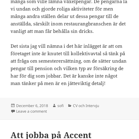
många som ville lämna växelpengar. De pengarna la
vi undan och gjorde roliga aktiviteter för men
många andra ställen delar ut dessa pengar till de
anställda, särskilt inom restaurangbranschen är det
vanligt att man får behålla sin dricks.
Det sista jag vill nämna i det här inlägget är att om
företaget inte är knutet till kollektivavtal så tänk på
att fråga om semesterersättning, om de sätter undan
pengar till pension och vilken typ av försäkring de
har för dig som jobbar. Det är kanske inte något
man tänker på men är en jätteviktig detalj!
Posted
Author
Categories
December 6, 2018
sofi
CV och Intervju
on
on Vad ska jag begära i lön?
Leave a comment
Att jobba på Accent