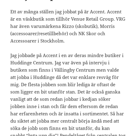
Ett av många ställen jag jobbat på är Accent. Accent
är en väskbutik som tillhör Venue Retail Group. VRG
har även varumärkena Rizzo (skobutik), Morris
(accessoarer/resetillbehör) och NK Skor och
Accessoarer i Stockholm.
Jag jobbade på Accent i en av deras mindre butiker i
Huddinge Centrum. Jag var även på intervju i
butiken som finns i Vällingby Centrum men valde
att jobba i Huddinge då det var enklare resväg för
mig. De flesta jobben som blir lediga är oftast de
som ligger en bit utanför stan. Det är också ganska
vanligt att de som redan jobbar i kedjan söker
jobben inne i stan och får dem eftersom de redan
har erfarenheten och är insatta i sortimentet. Så har
du siktet att jobba mer centralt börja ändå med att
söka de jobb som finns en bit utanför, du kan
snabbt “byta upp dig”! Pendeltåget från centralen tog