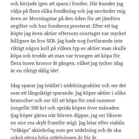
och började igen att spara i fonder. Där kunder jag
välja på flera olika fondbolag och jag använder mig
även av Morningstar på den tiden för att jämföra
avgifter och hur fonderna presterat. Efter ett tag
köpte jag även aktier eftersom courtaget var mycket
billigare än hos SEB. Jag hade nog fortfarande inte
riktigt någon koll på vilken typ av aktier man skulle
köpa och trodde att man var tvungen att köpa för
flera tusen kronor åt gången, vilket jag tycker idag
är en riktigt dålig ide!
Idag sparar jag istället i utdelningsaktier och ser det
som ett långsiktigt sparande. Jag köper aktier i olika
branscher och ser till att köpa för små summor
(ungefär 500 kr) och sprida köpen över månaden
(jag köper gärna när börsen dippar, jag ser liksom
en stor rea skylt framför mig). Jag letar efter stabila
“tråkiga” aktiebolag som ger utdelning och de ska
också gärna höja utdelningen år för år.