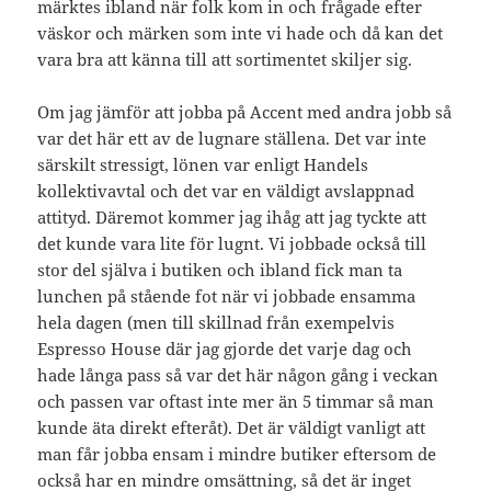
märktes ibland när folk kom in och frågade efter
väskor och märken som inte vi hade och då kan det
vara bra att känna till att sortimentet skiljer sig.
Om jag jämför att jobba på Accent med andra jobb så
var det här ett av de lugnare ställena. Det var inte
särskilt stressigt, lönen var enligt Handels
kollektivavtal och det var en väldigt avslappnad
attityd. Däremot kommer jag ihåg att jag tyckte att
det kunde vara lite för lugnt. Vi jobbade också till
stor del själva i butiken och ibland fick man ta
lunchen på stående fot när vi jobbade ensamma
hela dagen (men till skillnad från exempelvis
Espresso House där jag gjorde det varje dag och
hade långa pass så var det här någon gång i veckan
och passen var oftast inte mer än 5 timmar så man
kunde äta direkt efteråt). Det är väldigt vanligt att
man får jobba ensam i mindre butiker eftersom de
också har en mindre omsättning, så det är inget